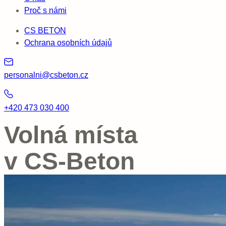
Proč s námi
CS BETON
Ochrana osobních údajů
personalni@csbeton.cz
+420 473 030 400
Volná místa
v CS-Beton